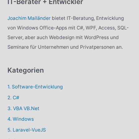
IT-Berater + Entwickler
e
n
Joachim Mailänder
bietet IT-Beratung, Entwicklung
n
von Windows Office-Apps mit C#, WPF, Access, SQL-
a
Server, aber auch Webdesign mit WordPress und
c
Seminare für Unternehmen und Privatpersonen an.
h
:
Kategorien
1. Software-Entwicklung
2. C#
3. VBA VB.Net
4. Windows
5. Laravel-VueJS