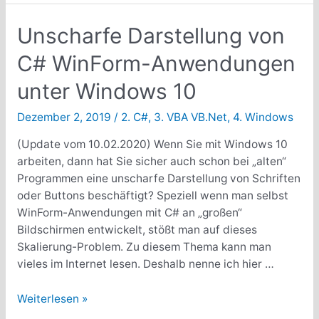
beschleunigen
durch
Unscharfe Darstellung von
Antispy-
C# WinForm-Anwendungen
Tools
unter Windows 10
Dezember 2, 2019
/
2. C#
,
3. VBA VB.Net
,
4. Windows
(Update vom 10.02.2020) Wenn Sie mit Windows 10
arbeiten, dann hat Sie sicher auch schon bei „alten“
Programmen eine unscharfe Darstellung von Schriften
oder Buttons beschäftigt? Speziell wenn man selbst
WinForm-Anwendungen mit C# an „großen“
Bildschirmen entwickelt, stößt man auf dieses
Skalierung-Problem. Zu diesem Thema kann man
vieles im Internet lesen. Deshalb nenne ich hier …
Unscharfe
Weiterlesen »
Darstellung