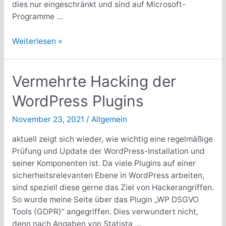
dies nur eingeschränkt und sind auf Microsoft-
Programme …
Windows-
Weiterlesen »
Kontextmenü
über
Tools
Vermehrte Hacking der
ändern
WordPress Plugins
November 23, 2021
/
Allgemein
aktuell zeigt sich wieder, wie wichtig eine regelmäßige
Prüfung und Update der WordPress-Installation und
seiner Komponenten ist. Da viele Plugins auf einer
sicherheitsrelevanten Ebene in WordPress arbeiten,
sind speziell diese gerne das Ziel von Hackerangriffen.
So wurde meine Seite über das Plugin „WP DSGVO
Tools (GDPR)“ angegriffen. Dies verwundert nicht,
denn nach Angaben von Statista …