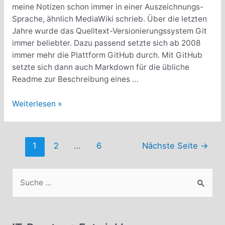
meine Notizen schon immer in einer Auszeichnungs-
Sprache, ähnlich MediaWiki schrieb. Über die letzten
Jahre wurde das Quelltext-Versionierungssystem Git
immer beliebter. Dazu passend setzte sich ab 2008
immer mehr die Plattform GitHub durch. Mit GitHub
setzte sich dann auch Markdown für die übliche
Readme zur Beschreibung eines …
Visual
Weiterlesen »
Studio
Code
als
Beitragsnavigation
1
2
…
6
Nächste Seite
→
Alternative
zu
iA
S
Writer
u
c
h