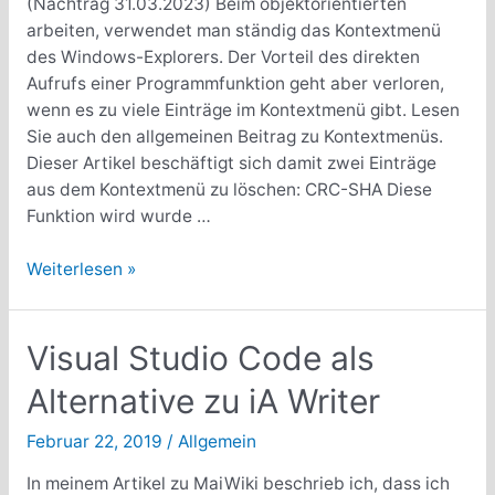
(Nachtrag 31.03.2023) Beim objektorientierten
arbeiten, verwendet man ständig das Kontextmenü
des Windows-Explorers. Der Vorteil des direkten
Aufrufs einer Programmfunktion geht aber verloren,
wenn es zu viele Einträge im Kontextmenü gibt. Lesen
Sie auch den allgemeinen Beitrag zu Kontextmenüs.
Dieser Artikel beschäftigt sich damit zwei Einträge
aus dem Kontextmenü zu löschen: CRC-SHA Diese
Funktion wird wurde …
Einträge
Weiterlesen »
aus
dem
Windows-
Visual Studio Code als
Kontextmenü
Alternative zu iA Writer
löschen
Februar 22, 2019
/
Allgemein
In meinem Artikel zu MaiWiki beschrieb ich, dass ich