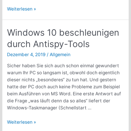
Vorsicht
Weiterlesen »
vor
angeblichen
E-
Windows 10 beschleunigen
Mails
durch Antispy-Tools
von
Amazon
Dezember 4, 2019
/
Allgemein
Sicher haben Sie sich auch schon einmal gewundert
warum Ihr PC so langsam ist, obwohl doch eigentlich
dieser nichts „besonderes“ zu tun hat. Und gestern
hatte der PC doch auch keine Probleme zum Beispiel
beim Ausführen von MS Word. Eine erste Antwort auf
die Frage „was läuft denn da so alles“ liefert der
Windows-Taskmanager (Schnellstart …
Windows
Weiterlesen »
10