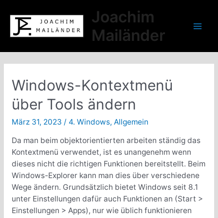
Zum
Joachim
Inhalt
springen
Mailänder
Mai
Men
Windows-Kontextmenü
über Tools ändern
März 31, 2023
/
4. Windows
,
Allgemein
Da man beim objektorientierten arbeiten ständig das
Kontextmenü verwendet, ist es unangenehm wenn
dieses nicht die richtigen Funktionen bereitstellt. Beim
Windows-Explorer kann man dies über verschiedene
Wege ändern. Grundsätzlich bietet Windows seit 8.1
unter Einstellungen dafür auch Funktionen an (Start >
Einstellungen > Apps), nur wie üblich funktionieren