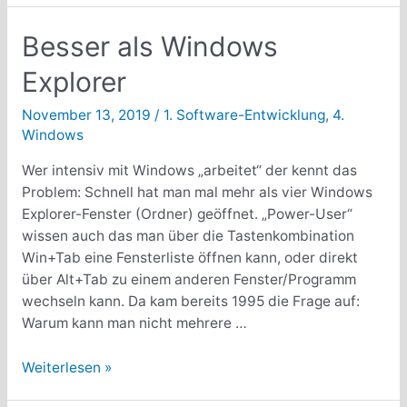
von
C#
Besser als Windows
WinForm-
Explorer
Anwendungen
unter
November 13, 2019
/
1. Software-Entwicklung
,
4.
Windows
Windows
10
Wer intensiv mit Windows „arbeitet“ der kennt das
Problem: Schnell hat man mal mehr als vier Windows
Explorer-Fenster (Ordner) geöffnet. „Power-User“
wissen auch das man über die Tastenkombination
Win+Tab eine Fensterliste öffnen kann, oder direkt
über Alt+Tab zu einem anderen Fenster/Programm
wechseln kann. Da kam bereits 1995 die Frage auf:
Warum kann man nicht mehrere …
Besser
Weiterlesen »
als