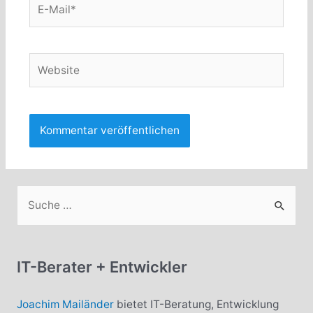
E-
Mail*
Website
S
u
c
h
IT-Berater + Entwickler
e
n
Joachim Mailänder
bietet IT-Beratung, Entwicklung