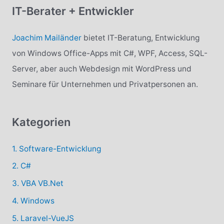
h
IT-Berater + Entwickler
e
n
Joachim Mailänder
bietet IT-Beratung, Entwicklung
n
von Windows Office-Apps mit C#, WPF, Access, SQL-
a
Server, aber auch Webdesign mit WordPress und
c
Seminare für Unternehmen und Privatpersonen an.
h
:
Kategorien
1. Software-Entwicklung
2. C#
3. VBA VB.Net
4. Windows
5. Laravel-VueJS