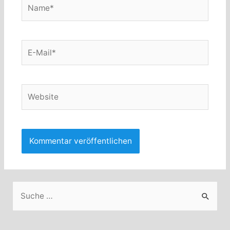
Name*
E-
Mail*
Website
S
u
c