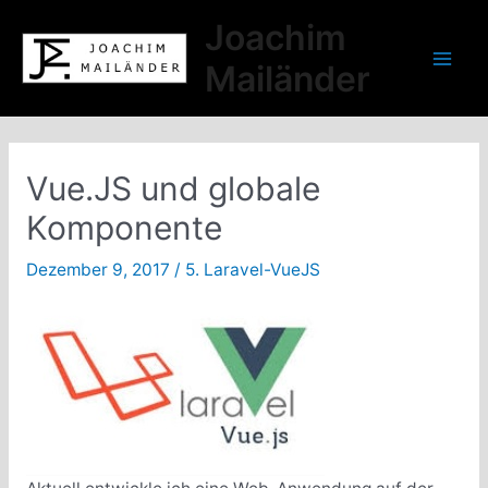
Zum
Joachim
Inhalt
springen
Mailänder
Mai
Men
Vue.JS und globale
Komponente
Dezember 9, 2017
/
5. Laravel-VueJS