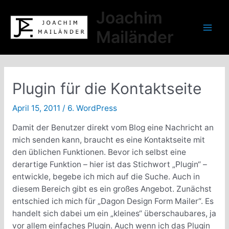
Zum
Joachim
Inhalt
springen
Mailänder
Mai
Men
Plugin für die Kontaktseite
April 15, 2011
/
6. WordPress
Damit der Benutzer direkt vom Blog eine Nachricht an
mich senden kann, braucht es eine Kontaktseite mit
den üblichen Funktionen. Bevor ich selbst eine
derartige Funktion – hier ist das Stichwort „Plugin“ –
entwickle, begebe ich mich auf die Suche. Auch in
diesem Bereich gibt es ein großes Angebot. Zunächst
entschied ich mich für „Dagon Design Form Mailer“. Es
handelt sich dabei um ein „kleines“ überschaubares, ja
vor allem einfaches Plugin. Auch wenn ich das Plugin