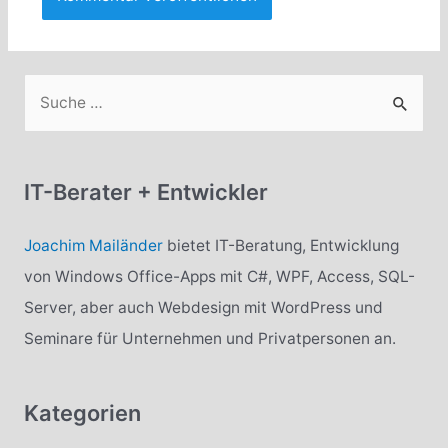
S
u
c
h
IT-Berater + Entwickler
e
n
Joachim Mailänder
bietet IT-Beratung, Entwicklung
n
von Windows Office-Apps mit C#, WPF, Access, SQL-
a
Server, aber auch Webdesign mit WordPress und
c
Seminare für Unternehmen und Privatpersonen an.
h
:
Kategorien