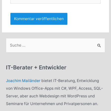
S
u
c
h
IT-Berater + Entwickler
e
n
Joachim Mailänder
bietet IT-Beratung, Entwicklung
n
von Windows Office-Apps mit C#, WPF, Access, SQL-
a
Server, aber auch Webdesign mit WordPress und
c
Seminare für Unternehmen und Privatpersonen an.
h