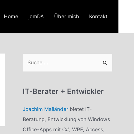
Home
jomDA
Über mich
Kontakt
S
u
c
h
IT-Berater + Entwickler
e
Joachim Mailänder
bietet IT-
n
Beratung, Entwicklung von Windows
n
Office-Apps mit C#, WPF, Access,
a